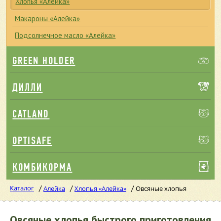
Хлопья «Алейка»
Макароны «Алейка»
Подсолнечное масло «Алейка»
GREEN HOLDER
ДИЛЛИ
CATLAND
OPTISAFE
КОМБИКОРМА
Каталог
/
/
/
Алейка
Хлопья «Алейка»
Овсяные хлопья
Овсяные хлопья быстрого приготовления