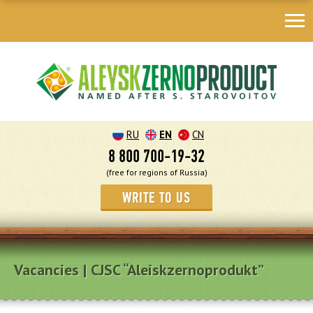
RU
EN
CN
8 800 700-19-32
(free for regions of Russia)
WRITE TO US
Vacancies | CJSC “Aleiskzernoprodukt”