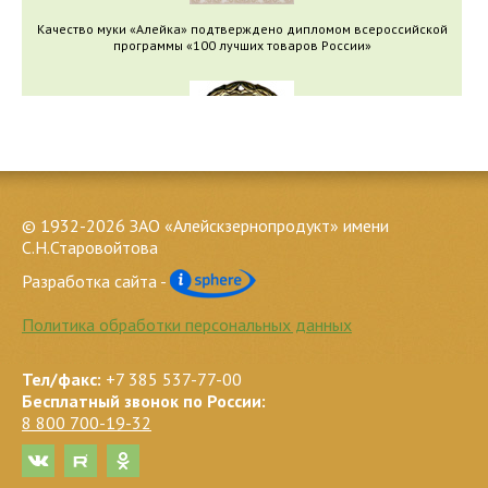
Качество муки «Алейка» подтверждено дипломом всероссийской
10 кг
программы «100 лучших товаров России»
25 кг
Качество муки «Алейка» подтверждено медалью международного
© 1932-2026 ЗАО «Алейскзернопродукт» имени
конкурса «Экологически безопасная продукция»
С.Н.Старовойтова
50 кг
Разработка сайта -
Политика обработки персональных данных
Тел/факс:
+7 385 537-77-00
Бесплатный звонок по России:
8 800 700-19-32
Качество муки «Алейка» подтверждено свидетельством
программы «Российское качество»