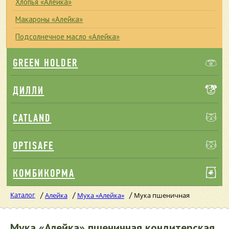
Хлопья «Алейка»
Макароны «Алейка»
Подсолнечное масло «Алейка»
GREEN HOLDER
ДИЛЛИ
CATLAND
OPTISAFE
КОМБИКОРМА
Каталог
/
/
/
Алейка
Мука «Алейка»
Мука пшеничная
Мука «Алейка» пшеничная кондитерская