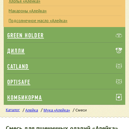
Хлопья «Алейка»
Макароны «Алейка»
Подсолнечное масло «Алейка»
GREEN HOLDER
ДИЛЛИ
CATLAND
OPTISAFE
КОМБИКОРМА
Каталог
/
/
/
Алейка
Мука «Алейка»
Смеси
Смесь для пшеничных оладий «Алейка»